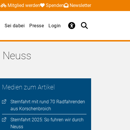
Mitglied werden
Spenden
Newsletter
Sei dabei
Presse
Login
s Neuss
Medien zum Artikel
Sternfahrt mit rund 70 Radfahrenden
aus Korschenbroich
Sternfahrt 2025: So fuhren wir durch
Neuss