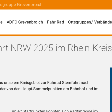
tsgruppe Grevenbroich
es
ADFC Grevenbroich
Fahr Rad
Ortsgruppen/ Verbände
ahrt NRW 2025 im Rhein-Krei
s unserem Kreisgebiet zur Fahrrad-Sternfahrt nach
 Bilder von den Haupt-Sammelpunkten am Bahnhof und im
An elf Startpunkten konnten sich Radfahrende im