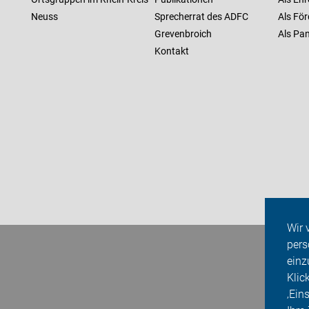
Neuss
Sprecherrat des ADFC
Als För
Grevenbroich
Als Pan
Kontakt
Wir 
pers
einz
Klic
‚Ein