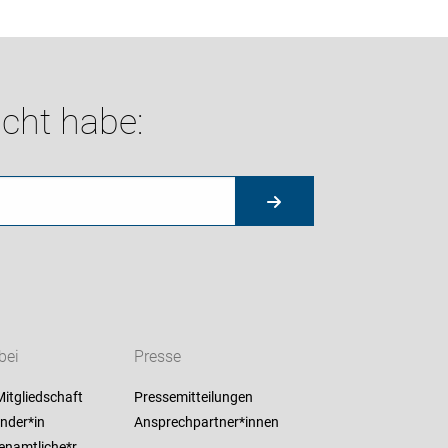
cht habe:
bei
Presse
itgliedschaft
Pressemitteilungen
nder*in
Ansprechpartner*innen
enamtliche*r