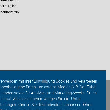
dermitglied
nenhelfer*in
verwenden mit Ihrer Einwilligung Cookies und verarbeiten
onenbezogene Daten, um externe Medien (z.B. YouTube)
ubinden sowie für Analyse- und Marketingzwecke. Durch
ken auf ‚Alles akzeptieren‘ willigen Sie ein. Unter
stellungen‘ können Sie dies individuell anpassen. Ohne